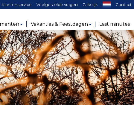
ken:
Klantenservice
Veelgestelde vragen
Zakelijk
Contact
ementen
Vakanties & Feestdagen
Last minutes