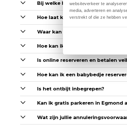
Bij welke hotels kan ik mijn hon
websiteverkeer te analyseren
media, adverteren en analys
Hoe laat kan ik in- en uitchecken?
verstrekt of die ze hebben v
Waar kan ik in- en uitchecken?
Hoe kan ik reserveren?
Is online reserveren en betalen vei
Hoe kan ik een babybedje reserve
Is het ontbijt inbegrepen?
Kan ik gratis parkeren in Egmond 
Wat zijn jullie annuleringsvoorwa