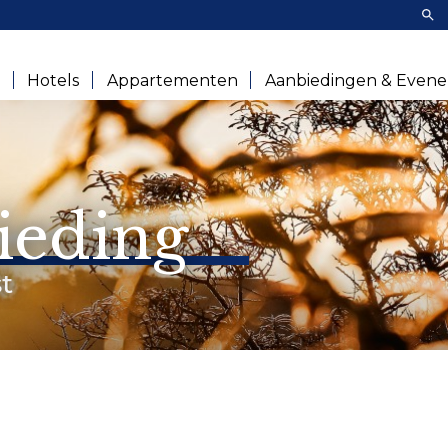
Zoe
e
Hotels
Appartementen
Aanbiedingen & Even
ieding
t