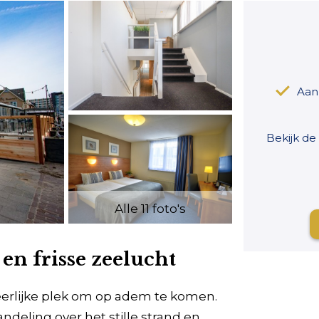
Aan
Bekijk de
Alle 11 foto's
en frisse zeelucht
eerlijke plek om op adem te komen.
deling over het stille strand en