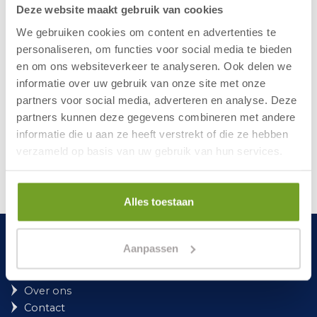
Een impressie van
Deze website maakt gebruik van cookies
Hotel in Egmond
We gebruiken cookies om content en advertenties te
personaliseren, om functies voor social media te bieden
en om ons websiteverkeer te analyseren. Ook delen we
informatie over uw gebruik van onze site met onze
partners voor social media, adverteren en analyse. Deze
partners kunnen deze gegevens combineren met andere
informatie die u aan ze heeft verstrekt of die ze hebben
verzameld op basis van uw gebruik van hun services.
Alles toestaan
HotelinEgmond.nl
Aanpassen
Over ons
Contact