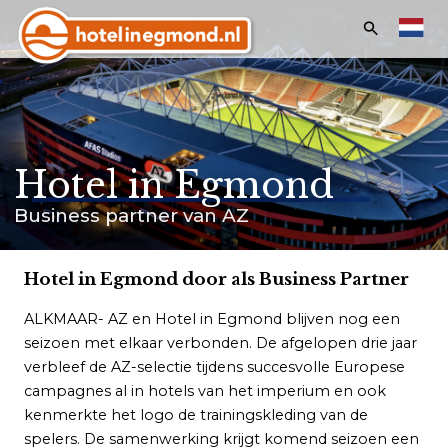
Zoeken:
Home
Hotels
Hotel in Egmond
Appartementen
Business partner van AZ
Aanbiedingen & Evenementen
Vakanties & Feestdagen
Hotel in Egmond door als Business Partner
Last minutes
ALKMAAR- AZ en Hotel in Egmond blijven nog een
seizoen met elkaar verbonden. De afgelopen drie jaar
verbleef de AZ-selectie tijdens succesvolle Europese
campagnes al in hotels van het imperium en ook
kenmerkte het logo de trainingskleding van de
Klantenservice
spelers. De samenwerking krijgt komend seizoen een