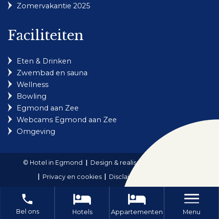
Zomervakantie 2025
Faciliteiten
Eten & Drinken
Zwembad en sauna
Wellness
Bowling
Egmond aan Zee
Webcams Egmond aan Zee
Omgeving
© Hotel in Egmond
Design & realisatie: Holiday Media
Privacy en cookies
Disclaimer
Sitemap
local_phone
Bel ons
Menu
Hotels
Appartementen