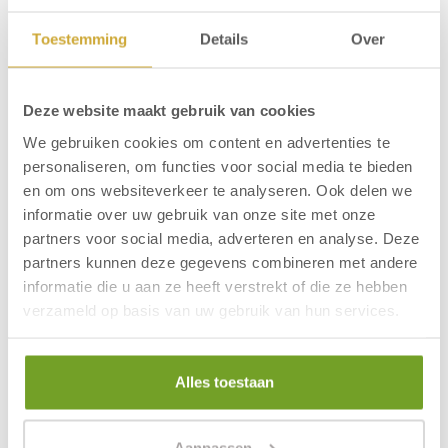
Vakanties en
Toestemming
Details
Over
feestdagen aan zee
Deze website maakt gebruik van cookies
We gebruiken cookies om content en advertenties te
personaliseren, om functies voor social media te bieden
en om ons websiteverkeer te analyseren. Ook delen we
informatie over uw gebruik van onze site met onze
partners voor social media, adverteren en analyse. Deze
partners kunnen deze gegevens combineren met andere
informatie die u aan ze heeft verstrekt of die ze hebben
verzameld op basis van uw gebruik van hun services.
Vakantie en de feestdagen in
Egmond aan Zee
Alles toestaan
Egmond aan Zee is een gezellige en kleinschalige
badplaats aan de kust van Noord-Holland, waar altijd
Aanpassen