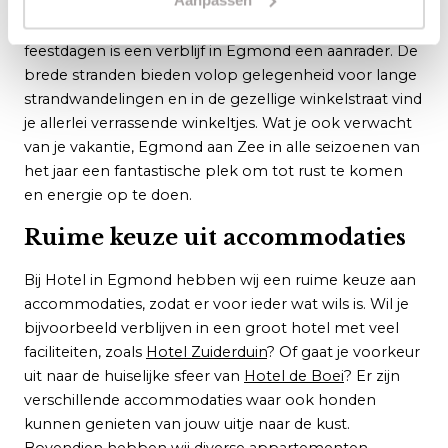
iets te beleven is. Je kunt hier heerlijk genieten van
korte of lange vakanties maar ook tijdens de
feestdagen is een verblijf in Egmond een aanrader. De
brede stranden bieden volop gelegenheid voor lange
strandwandelingen en in de gezellige winkelstraat vind
je allerlei verrassende winkeltjes. Wat je ook verwacht
van je vakantie, Egmond aan Zee in alle seizoenen van
het jaar een fantastische plek om tot rust te komen
en energie op te doen.
Ruime keuze uit accommodaties
Bij Hotel in Egmond hebben wij een ruime keuze aan
accommodaties, zodat er voor ieder wat wils is. Wil je
bijvoorbeeld verblijven in een groot hotel met veel
faciliteiten, zoals
Hotel Zuiderduin
? Of gaat je voorkeur
uit naar de huiselijke sfeer van
Hotel de Boei
? Er zijn
verschillende accommodaties waar ook honden
kunnen genieten van jouw uitje naar de kust.
Bovendien hebben wij diverse
appartementen