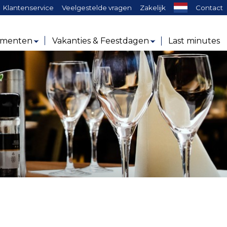
ken:
Klantenservice
Veelgestelde vragen
Zakelijk
Contact
ementen
Vakanties & Feestdagen
Last minutes