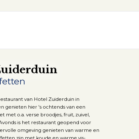
Zuiderduin
fetten
restaurant van Hotel Zuiderduin in
 genieten hier 's ochtends van een
t met o.a. verse broodjes, fruit, zuivel,
Avonds is het restaurant geopend voor
feervolle omgeving genieten van warme en
fetten zijn met koude en warme vis-,