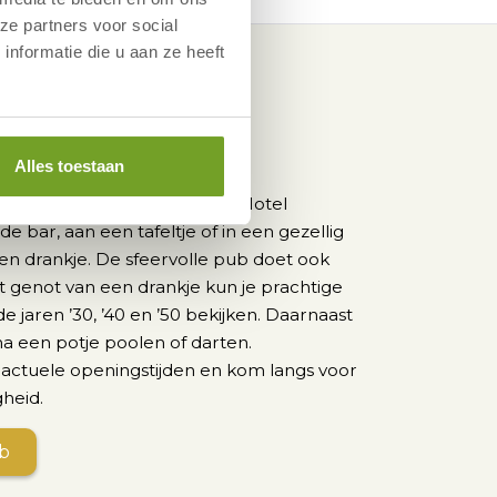
ze partners voor social
nformatie die u aan ze heeft
ll's
m
Alles toestaan
fde plek onder de gasten van Hotel
e bar, aan een tafeltje of in een gezellig
 en drankje. De sfeervolle pub doet ook
 genot van een drankje kun je prachtige
 jaren ’30, ’40 en ’50 bekijken. Daarnaast
ma een potje poolen of darten.
e actuele openingstijden en kom langs voor
gheid.
ub