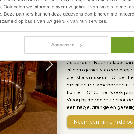
. Ook delen we informatie over uw gebruik van onze site met on
e. Deze partners kunnen deze gegevens combineren met andere i
erzameld op basis van uw gebruik van hun services.
Pub O'Donne
Pub én museu
Aanpassen
Pub O'Donnell's is een gelie
Zuiderduin. Neem plaats aan d
zitje en geniet van een hapje
dienst als museum. Onder het
emaillen reclameborden uit de
kun je in O’Donnell’s ook pri
Vraag bij de receptie naar d
een hapje, drankje én gezelli
Neem een kijkje in de p