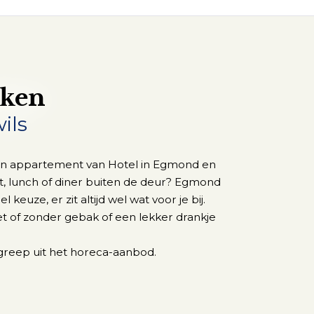
nken
ils
n een appartement van Hotel in Egmond en
ijt, lunch of diner buiten de deur? Egmond
keuze, er zit altijd wel wat voor je bij.
t of zonder gebak of een lekker drankje
 greep uit het horeca-aanbod.