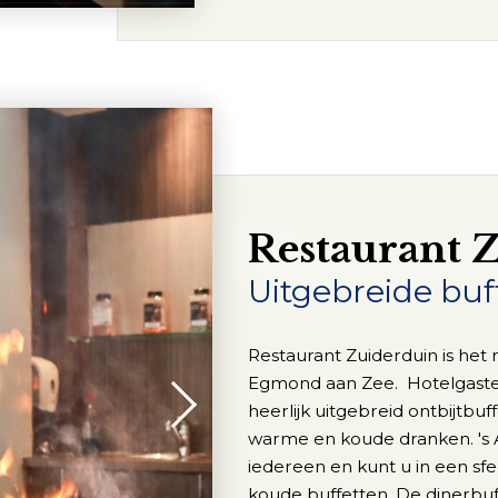
Restaurant 
Uitgebreide buf
Restaurant Zuiderduin is het 
Egmond aan Zee. Hotelgasten
heerlijk uitgebreid ontbijtbuffe
warme en koude dranken. 's 
iedereen en kunt u in een s
koude buffetten. De dinerbuf