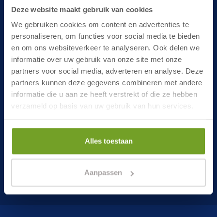
Deze website maakt gebruik van cookies
Werken bij Hotel in Egmond
AZ Sponsor
We gebruiken cookies om content en advertenties te
Blog
personaliseren, om functies voor social media te bieden
en om ons websiteverkeer te analyseren. Ook delen we
informatie over uw gebruik van onze site met onze
Adres
partners voor social media, adverteren en analyse. Deze
partners kunnen deze gegevens combineren met andere
Zeeweg 52
informatie die u aan ze heeft verstrekt of die ze hebben
1931 VL Egmond aan Zee
verzameld op basis van uw gebruik van hun services.
info@hotelinegmond.nl
072 750 2000
Alles toestaan
Aanpassen