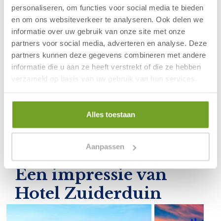
personaliseren, om functies voor social media te bieden
Hoe kan ik reserveren?
en om ons websiteverkeer te analyseren. Ook delen we
informatie over uw gebruik van onze site met onze
Is online reserveren en betalen veilig?
partners voor social media, adverteren en analyse. Deze
Hoe kan ik een babybedje reserveren?
partners kunnen deze gegevens combineren met andere
informatie die u aan ze heeft verstrekt of die ze hebben
Is het ontbijt inbegrepen?
verzameld op basis van uw gebruik van hun services.
Kan ik gratis parkeren in Egmond aan Zee?
Alles toestaan
Wat zijn jullie annuleringsvoorwaarden?
Aanpassen
Een impressie van
Hotel Zuiderduin