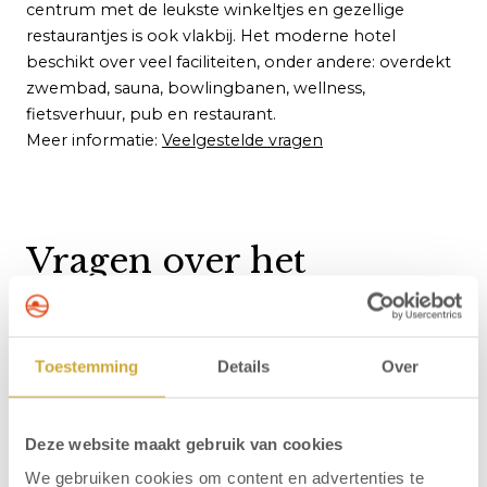
centrum met de leukste winkeltjes en gezellige
restaurantjes is ook vlakbij. Het moderne hotel
beschikt over veel faciliteiten, onder andere: overdekt
zwembad, sauna, bowlingbanen, wellness,
fietsverhuur, pub en restaurant.
Meer informatie:
Veelgestelde vragen
Vragen over het
arrangement
Toestemming
Details
Over
Bij welke hotels kan ik mijn hond meenemen?
Hoe laat kan ik in- en uitchecken?
Deze website maakt gebruik van cookies
Waar kan ik in- en uitchecken?
We gebruiken cookies om content en advertenties te