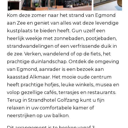
Veelgestelde vragen
Zakelijk
Kom deze zomer naar het strand van Egmond
Contact
aan Zee en geniet van alles wat deze levendige
kustplaats te bieden heeft. Gun uzelf een
heerlijk weekje met zonnebaden, pootjebaden,
strandwandelingen of een verfrissende duik in
de zee. Verken, wandelend of op de fiets, het
prachtige duinlandschap. Ontdek de omgeving
van Egmond, aanrader is een bezoek aan
kaasstad Alkmaar. Het mooie oude centrum
heeft prachtige hofjes, leuke winkels, musea en
volop gezellige cafés, terrasjes en restaurants.
Terug in Strandhotel Golfzang kunt u fijn
relaxen in uw comfortabele kamer of
neerstrijken op uw balkon.
Dit arrangement is te boeken vanaf 3