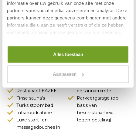
informatie over uw gebruik van onze site met onze
Ontbijt inbegrepen
Kluisje
partners voor social media, adverteren en analyse. Deze
Vier bedden
Koelkastje
partners kunnen deze gegevens combineren met andere
Badkamer met bad
Koffie- en
informatie die u aan ze heeft verstrekt of die ze hebben
en stortdouche
theefaciliteiten
verzameld op basis van uw gebruik van hun services.
Wastafel
Airco
Föhn
Telefoon
Toilet
Televisie (LED)
Alles toestaan
Balkon
Wifi (gratis)
Aanpassen
Faciliteiten in het hotel
Restaurant EAZEE
de saunaruimte
Finse sauna's
Parkeergarage (op
Turks stoombad
basis van
Infraroodcabine
beschikbaarheid,
Luxe stort- en
tegen betaling)
massagedouches in