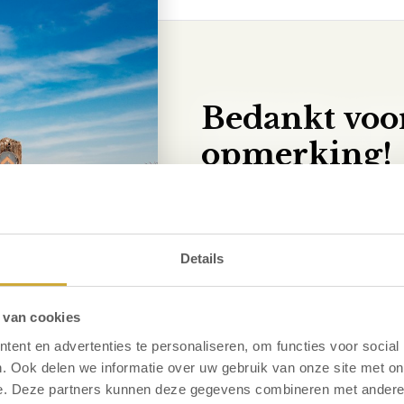
Bedankt voo
opmerking!
We gaan er mee
Dank u voor het delen van u
Details
opmerkingen en zullen deze 
actie ondernemen naar aanle
binnen twee weken contact 
 van cookies
stellen van de voortgang.
ent en advertenties te personaliseren, om functies voor social
. Ook delen we informatie over uw gebruik van onze site met on
e. Deze partners kunnen deze gegevens combineren met andere i