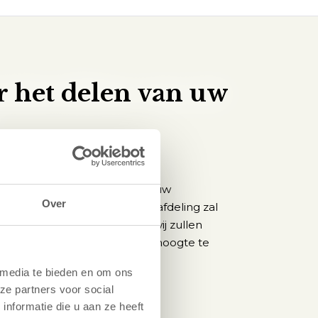
r het delen van uw
 aan de slag
w opmerking. Wij waarderen uw
Over
serieus nemen. Onze serviceafdeling zal
iding van uw opmerking en wij zullen
met u opnemen om u op de hoogte te
 media te bieden en om ons
ze partners voor social
nformatie die u aan ze heeft