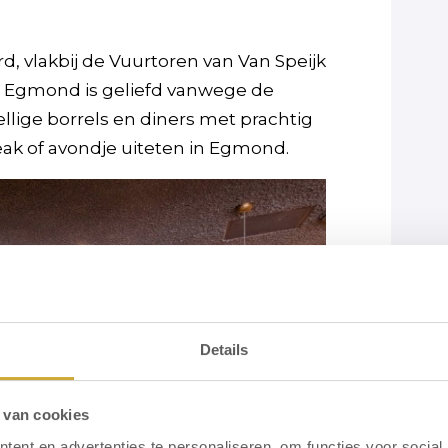
d, vlakbij de Vuurtoren van Van Speijk
an Egmond is geliefd vanwege de
llige borrels en diners met prachtig
reak of avondje uiteten in Egmond.
Details
 van cookies
ent en advertenties te personaliseren, om functies voor social