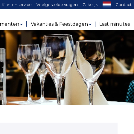
ken:
Klantenservice
Veelgestelde vragen
Zakelijk
Contact
ementen
Vakanties & Feestdagen
Last minutes