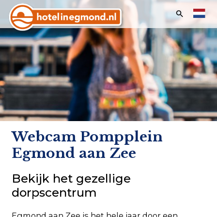
Zoeken:
Home
Hotels
Appartementen
Aanbiedingen & Evenementen
Vakanties & Feestdagen
Webcam Pompplein
Last minutes
Egmond aan Zee
Bekijk het gezellige
dorpscentrum
Klantenservice
Egmond aan Zee is het hele jaar door een