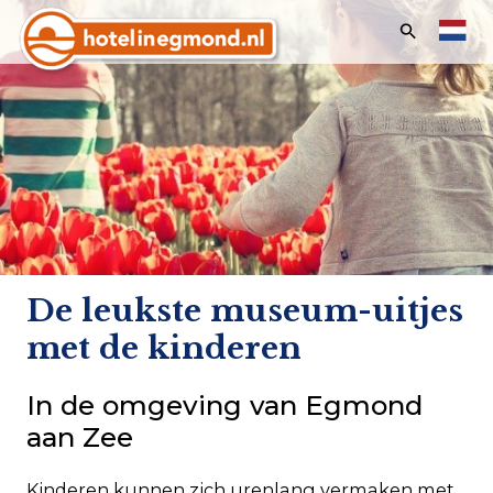
Zoeken:
Home
Hotels
Appartementen
Aanbiedingen & Evenementen
Vakanties & Feestdagen
De leukste museum-uitjes
Last minutes
met de kinderen
In de omgeving van Egmond
aan Zee
Klantenservice
Kinderen kunnen zich urenlang vermaken met