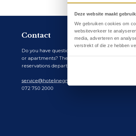
Deze website maakt gebruik
We gebruiken cookies om cont
websiteverkeer te analyseren
Contact
media, adverteren en analys
verstrekt of die ze hebben v
Do you have questions about one of our hotels
or apartments? Then you can contact the
reservations department of Hotel Zuiderduin.
service@hotelinegmond.nl
072 750 2000