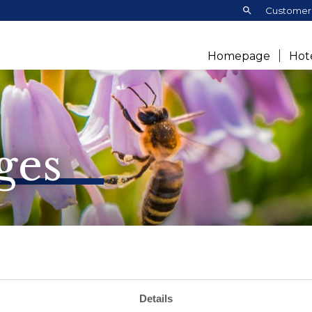
Search:
Customer 
Homepage
Hot
ges
Details