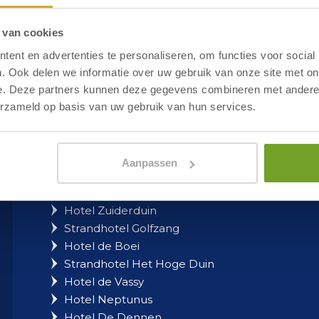
 van cookies
Service
ent en advertenties te personaliseren, om functies voor social
. Ook delen we informatie over uw gebruik van onze site met on
e. Deze partners kunnen deze gegevens combineren met andere i
Lost and Found
erzameld op basis van uw gebruik van hun services.
Frequently asked questions
Business
Aanpassen
Holidays on the coast
Hotel Zuiderduin
Strandhotel Golfzang
Hotel de Boei
Strandhotel Het Hoge Duin
Hotel de Vassy
Hotel Neptunus
Hotel De Dennen