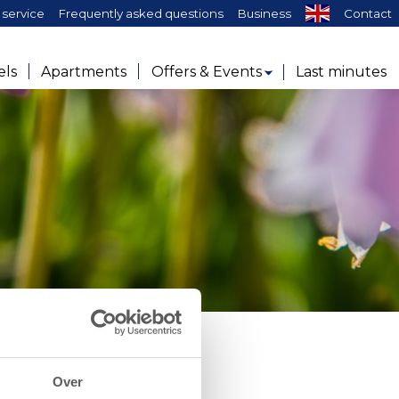
service
Frequently asked questions
Business
Contact
els
Apartments
Offers & Events
Last minutes
Over