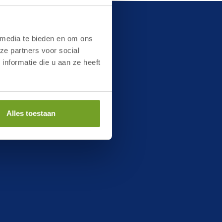
The region
 media te bieden en om ons
ze partners voor social
nformatie die u aan ze heeft
Egmond aan Zee
Wijk aan Zee
Alles toestaan