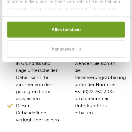
Toilette
Wifi (kostenlos)
informatie die u aan ze heeft verstrekt of die ze hebben
verzameld op basis van uw gebruik van hun services.
Wichtig zu wissen
Alles toestaan
Die Zimmer
Aufzug, die Zimmer
verfügen über die
sind mit Rollator und
Aanpassen
gleiche Ausstattung,
Rollstuhl nicht
können sich jedoch
erreichbar. Bitte
in Grundriss und
wenden Sie sich an
Lage unterscheiden.
die
Daher kann Ihr
Reservierungsabteilung
Zimmer von den
unter der Nummer
gezeigten Fotos
+31 (0)72 750 2100,
abweichen.
um barrierefreie
Dieser
Unterkünfte zu
Gebäudeflügel
erhalten.
verfügt über keinen