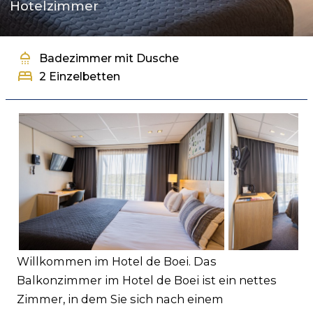
Hotelzimmer
Häufig gestellte Fragen
Business
Kontakt
shower
Badezimmer mit Dusche
bed
2 Einzelbetten
Willkommen im Hotel de Boei. Das
Balkonzimmer im Hotel de Boei ist ein nettes
Zimmer, in dem Sie sich nach einem