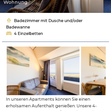
Wohnung
Häufig gestellte Fragen
Business
Kontakt
shower
Badezimmer mit Dusche und/oder
Badewanne
bed
4 Einzelbetten
In unseren Apartments können Sie einen
erholsamen Aufenthalt genießen. Unsere 4-