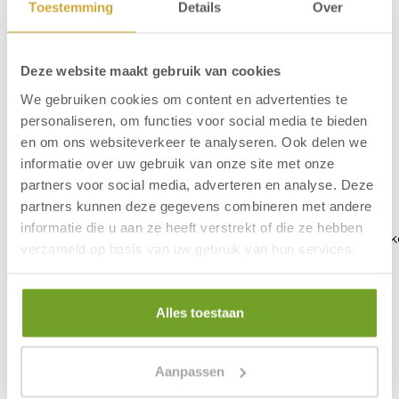
Überprüfen Sie die Verfügbarkeit dieses Zimmers
Toestemming
Details
Over
über den unten stehenden Link
Sie können dieses Zimmer direkt hier buchen
Deze website maakt gebruik van cookies
We gebruiken cookies om content en advertenties te
Reservieren Sie dieses Zimmer
personaliseren, om functies voor social media te bieden
en om ons websiteverkeer te analyseren. Ook delen we
informatie over uw gebruik van onze site met onze
Ausstattung Wohnung
partners voor social media, adverteren en analyse. Deze
partners kunnen deze gegevens combineren met andere
4 Einzelbetten
Kaffee- und
informatie die u aan ze heeft verstrekt of die ze hebben
2 Schlafzimmer
Teezubereitungsmöglichk
verzameld op basis van uw gebruik van hun services.
2 Badezimmer mit
Kücheneinheit mit
Dusche und / oder
Kühlschrank
Badewanne
Elektroherd
Alles toestaan
Waschbecken
Kombinationsmikrowelle
Fön
Esstisch und
Toilette
Sitzecke
Aanpassen
Fernsehen
Telefon