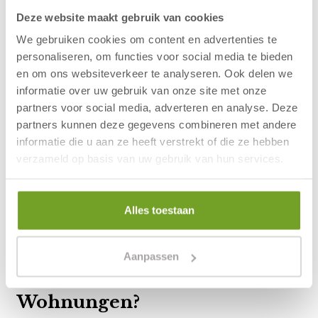
Geben Sie Kindern Sand und Wasser und sie
Deze website maakt gebruik van cookies
werden eine tolle Zeit haben. Nur ... manchmal
We gebruiken cookies om content en advertenties te
macht einem das Wetter einen Strich durch die
personaliseren, om functies voor social media te bieden
Rechnung, oder Ihre Kinder sind schon etwas
en om ons websiteverkeer te analyseren. Ook delen we
informatie over uw gebruik van onze site met onze
älter und Sie können nicht 24 Stunden am Tag
partners voor social media, adverteren en analyse. Deze
am Strand verbringen. Kurz gesagt, Sie
partners kunnen deze gegevens combineren met andere
möchten neben Meer und Sand auch eine
informatie die u aan ze heeft verstrekt of die ze hebben
familienfreundliche Unterkunft.
Hotel
verzameld op basis van uw gebruik van hun services.
Zuiderduin
ist ein großes Hotel mit ausreichend
Freizeiteinrichtungen für Familien, wie ein
Schwimmbad, einem Indoor-Spielparadies,
Alles toestaan
einem Bowlingcenter sowie Billardtischen.
Gibt es auch
Aanpassen
kinderfreundliche
Wohnungen?