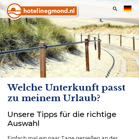
Frontend
search:
Übersicht
Hotels
Apartments
Angebote & Events
Ferien & Feiertage
Welche Unterkunft passt
Last minutes
zu meinem Urlaub?
Unsere Tipps für die richtige
Auswahl
Kundenservice
Einfach mal ein paar Tage genießen an der