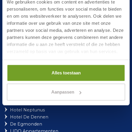
We gebruiken cookies om content en advertenties te
personaliseren, om functies voor social media te bieden
Service
en om ons websiteverkeer te analyseren. Ook delen we
informatie over uw gebruik van onze site met onze
Lost and Found
partners voor social media, adverteren en analyse. Deze
Häufig gestellte Fragen
partners kunnen deze gegevens combineren met andere
Newsletter, anmelden und gewinnen!
informatie die u aan ze heeft verstrekt of die ze hebben
verzameld op basis van uw gebruik van hun services.
Urlaub am Meer
Alles toestaan
Hotel Zuiderduin
Strandhotel Golfzang
Hotel de Vassy
Aanpassen
Hotel de Boei
Strandhotel Het Hoge Duin
Hotel Neptunus
Hotel De Dennen
De Egmonden
LIDO Appartementen