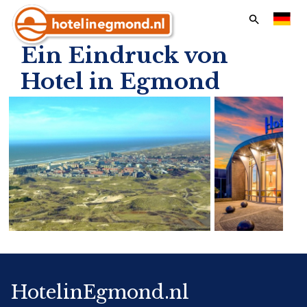
Frontend
search:
Ein Eindruck von
Übersicht
Hotel in Egmond
Hotels
Apartments
Angebote & Events
Ferien & Feiertage
Last minutes
HotelinEgmond.nl
Kundenservice